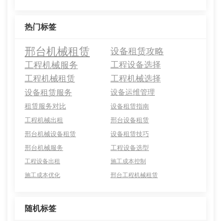
热门标签
邢台机械租赁
设备租赁攻略
工程机械服务
工程设备选择
工程机械租赁
工程机械选择
设备租赁服务
设备运维管理
租赁服务对比
设备租赁指南
工程机械出租
邢台设备租赁
邢台机械设备租赁
设备租赁技巧
邢台机械服务
工程设备选型
工程设备出租
施工成本控制
施工成本优化
邢台工程机械租赁
随机标签