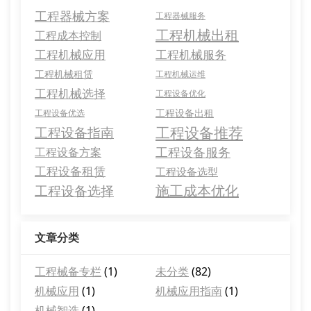
工程器械方案
工程器械服务
工程机械出租
工程成本控制
工程机械应用
工程机械服务
工程机械租赁
工程机械运维
工程机械选择
工程设备优化
工程设备出租
工程设备优选
工程设备推荐
工程设备指南
工程设备服务
工程设备方案
工程设备租赁
工程设备选型
施工成本优化
工程设备选择
文章分类
工程械备专栏
(1)
未分类
(82)
机械应用
(1)
机械应用指南
(1)
机械智选
(1)