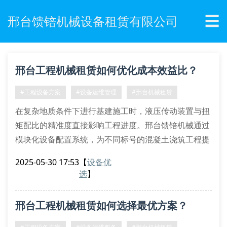
☰
邢台馈锫机械设备租赁有限公司
邢台工程机械租赁如何优化成本效益比？
#工程设备方案
#设备运维管理
#邢台机械租赁
在复杂地质条件下进行基建施工时，液压传动装置与扭
矩配比的精准度直接影响工程进度。邢台馈锫机械通过
模块化设备配置系统，为不同标号的混凝土浇筑工程提
供定制化租赁方案，其配备的智能传感组件能实时监测
2025-05-30 17:53
【
设备优
设备荷载参数。
选
】
多场景适配的租赁策略
针对深基坑支护工程的特殊需求，我们配置了带复合式
邢台工程机械租赁如何选择最优方案？
衬板的旋挖钻机。该机型采用非线性控制系统，配合双
回路冷却装置，可有效应对玄武岩地层的钻进挑战。根