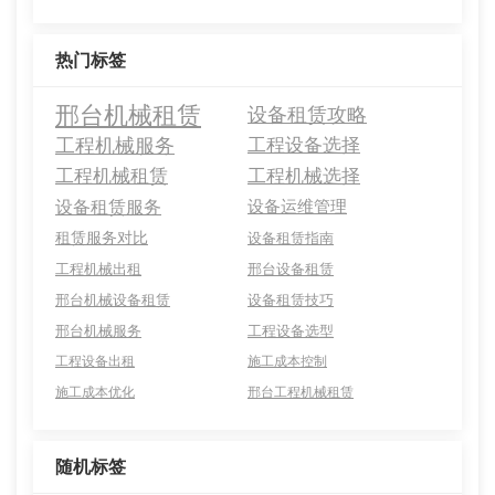
热门标签
邢台机械租赁
设备租赁攻略
工程机械服务
工程设备选择
工程机械租赁
工程机械选择
设备租赁服务
设备运维管理
租赁服务对比
设备租赁指南
工程机械出租
邢台设备租赁
邢台机械设备租赁
设备租赁技巧
邢台机械服务
工程设备选型
工程设备出租
施工成本控制
施工成本优化
邢台工程机械租赁
随机标签