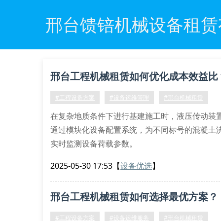
邢台馈锫机械设备租赁
邢台工程机械租赁如何优化成本效益比
#工程设备方案
#设备运维管理
#邢台机械租赁
在复杂地质条件下进行基建施工时，液压传动装
通过模块化设备配置系统，为不同标号的混凝土
实时监测设备荷载参数。
多场景适配的租赁策略
2025-05-30 17:53
【
设备优选
】
针对深基坑支护工程的特殊需求，我们配置了带
合双回路冷却装置，可有效应对玄武岩地层的钻
邢台工程机械租赁如何选择最优方案？
#工程设备方案
#设备运维服务
#邢台机械租赁