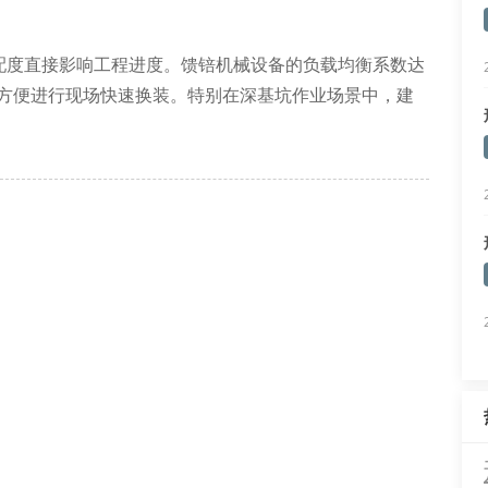
配度直接影响工程进度。馈锫机械设备的负载均衡系数达
，方便进行现场快速换装。特别在深基坑作业场景中，建
效避免液压油温异常升高的技术风险。
月租期为例，功率维持率应不低于出厂参数的92%