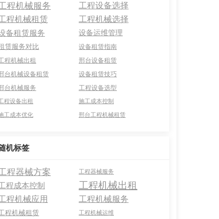
工程机械服务
工程设备选择
工程机械租赁
工程机械选择
设备租赁服务
设备运维管理
租赁服务对比
设备租赁指南
工程机械出租
邢台设备租赁
邢台机械设备租赁
设备租赁技巧
邢台机械服务
工程设备选型
工程设备出租
施工成本控制
施工成本优化
邢台工程机械租赁
随机标签
工程器械方案
工程器械服务
工程机械出租
工程成本控制
工程机械应用
工程机械服务
工程机械租赁
工程机械运维