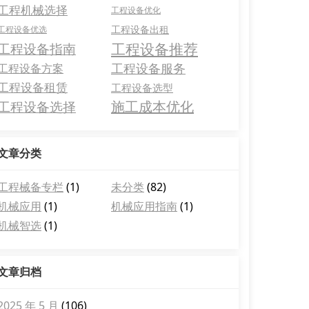
工程机械选择
工程设备优化
工程设备出租
工程设备优选
工程设备推荐
工程设备指南
工程设备服务
工程设备方案
工程设备租赁
工程设备选型
施工成本优化
工程设备选择
文章分类
工程械备专栏
(1)
未分类
(82)
机械应用
(1)
机械应用指南
(1)
机械智选
(1)
文章归档
2025 年 5 月
(106)