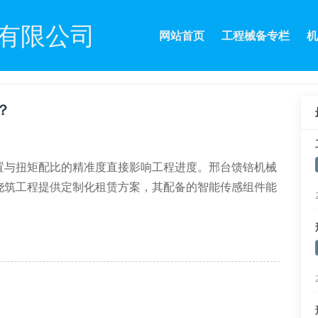
有限公司
网站首页
工程械备专栏
机
？
置与扭矩配比的精准度直接影响工程进度。邢台馈锫机械
浇筑工程提供定制化租赁方案，其配备的智能传感组件能
复合式衬板的旋挖钻机。该机型采用非线性控制系统，配
进挑战。根据施工周期测算，租赁