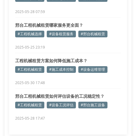
2025-05-28 07:59
邢台工程机械租赁哪家服务更全面？
#工程机械选择
#设备租赁服务
#邢台机械租赁
2025-05-25 23:19
工程机械租赁方案如何降低施工成本？
#工程机械租赁
#施工成本控制
#设备运维管理
2025-05-30 17:48
邢台工程机械租赁如何评估设备的工况稳定性？
#工程机械租赁
#设备工况评估
#邢台施工设备
2025-05-28 17:47