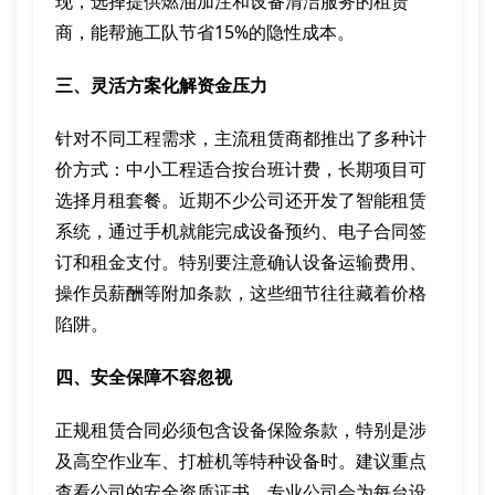
现，选择提供燃油加注和设备清洁服务的租赁
商，能帮施工队节省15%的隐性成本。
三、灵活方案化解资金压力
针对不同工程需求，主流租赁商都推出了多种计
价方式：中小工程适合按台班计费，长期项目可
选择月租套餐。近期不少公司还开发了智能租赁
系统，通过手机就能完成设备预约、电子合同签
订和租金支付。特别要注意确认设备运输费用、
操作员薪酬等附加条款，这些细节往往藏着价格
陷阱。
四、安全保障不容忽视
正规租赁合同必须包含设备保险条款，特别是涉
及高空作业车、打桩机等特种设备时。建议重点
查看公司的安全资质证书，专业公司会为每台设