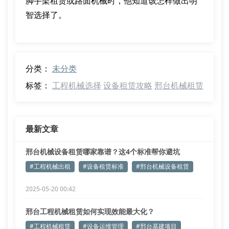
脚手架租赁或路面机械时，他知道该怎样做出明
智选择了。
分类：
未分类
标签：
工程机械选择
设备租赁攻略
邢台机械租赁
最新文章
邢台机械设备租赁哪家靠谱？这4个标准帮你避坑
#工程机械出租
#设备租赁标准
#邢台机械设备租赁
2025-05-20 00:42
邢台工程机械租赁如何实现效能最大化？
#工程机械租赁
#设备运维管理
#邢台基建项目